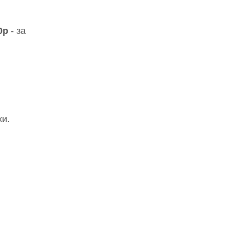
0р
- за
ки.