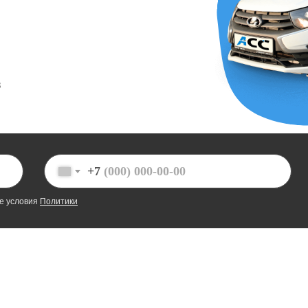
в
+7
те условия
Политики