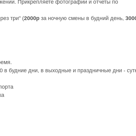
жении. Прикрепляете фотографии и отчеты по
ез три" (
2000р
за ночную смены в будний день,
300
ремя.
0 в будние дни, в выходные и праздничные дни - сут
порта
ка