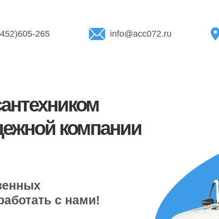
3452)605-265
info@acc072.ru
сантехником
дежной компании
твенных
аботать с нами!